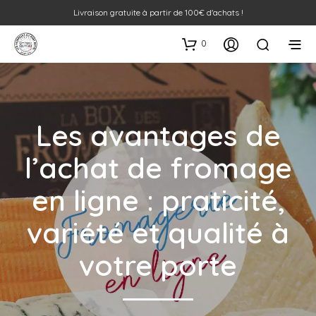
Livraison gratuite à partir de 100€ d'achats !
0
Les avantages de
l’achat de fromage
en ligne : praticité,
variété et qualité à
votre porte