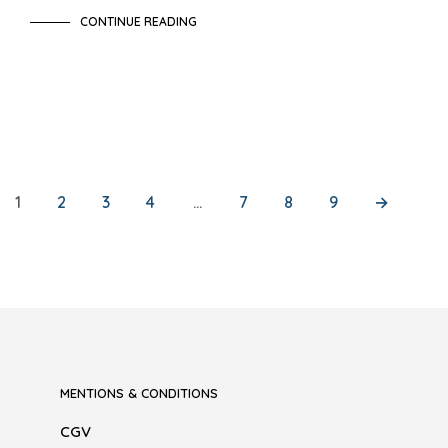
CONTINUE READING
1
2
3
4
…
7
8
9
→
MENTIONS & CONDITIONS
CGV