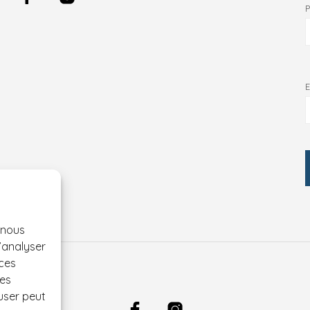
 nous
d’analyser
 ces
ées
user peut