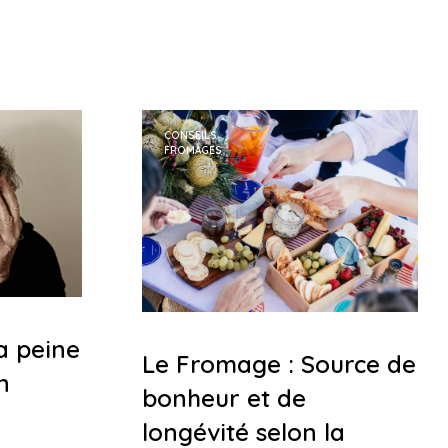
P
A
N
I
E
R
E
CONSEILS
S
FROMAGES
T
V
I
D
E
.
la peine
Le Fromage : Source de
n
bonheur et de
longévité selon la