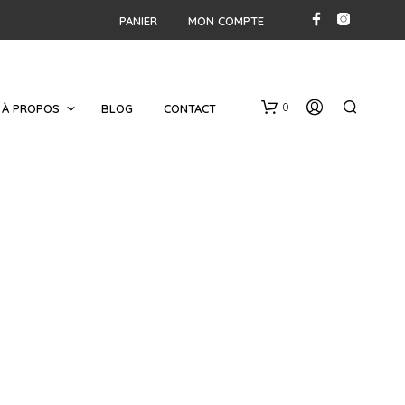
PANIER
MON COMPTE
0
À PROPOS
BLOG
CONTACT
V
O
T
R
E