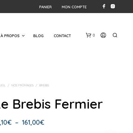
PANIER
MON COMPTE
0
À PROPOS
BLOG
CONTACT
UEIL
/
NOS FROMAGES
/
BREBIS
e Brebis Fermier
V
O
T
Plage
,10
€
–
161,00
€
R
E
de