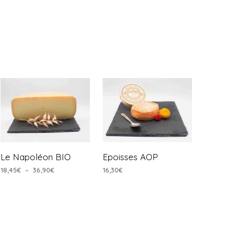
Le Napoléon BIO
Epoisses AOP
Plage
18,45
€
–
36,90
€
16,30
€
de
CHOIX DES OPTIONS
AJOUTER AU PANIER
Ce
prix :
produit
18,45€
à
a
36,90€
plusieurs