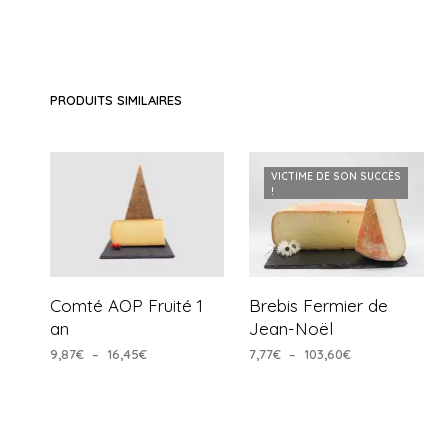
PRODUITS SIMILAIRES
VICTIME DE SON SUCCÈS
!
Comté AOP Fruité 1
Brebis Fermier de
an
Jean-Noël
Plage
Plage
9,87
€
–
16,45
€
7,77
€
–
103,60
€
de
de
CHOIX DES OPTIONS
CHOIX DES OPTIONS
Ce
Ce
prix :
prix :
produit
produit
9,87€
7,77€
à
à
a
a
16,45€
103,60€