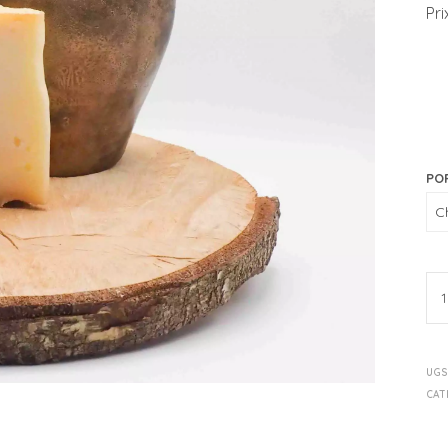
Pri
PO
UGS
CAT