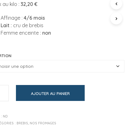
P
x au kilo :
32,20 €
prix :
A
N
Affinage :
4/6 mois
16,10€
I
Lait :
cru de brebis
E
à
R
Femme enceinte :
non
E
161,00€
S
T
V
RTION
I
D
E
.
AJOUTER AU PANIER
 :
ND
ÉGORIES :
BREBIS
,
NOS FROMAGES