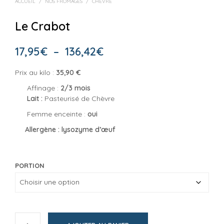
ACCUEIL
/
NOS FROMAGES
/
CHÈVRE
Le Crabot
Plage
17,95
€
–
136,42
€
de
Prix au kilo :
35,90 €
prix :
Affinage :
2/3 mois
17,95€
Lait :
Pasteurisé de Chèvre
Femme enceinte :
oui
à
Allergène : lysozyme d’œuf
136,42€
PORTION