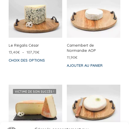
Le Régalis César
Camembert de
Normandie AOP
Plage
13,40
€
–
107,70
€
de
11,90
€
CHOIX DES OPTIONS
Ce
prix :
AJOUTER AU PANIER
produit
13,40€
a
à
plusieurs
107,70€
variations.
Les
VICTIME DE SON SUCCÈS !
options
peuvent
être
choisies
sur
la