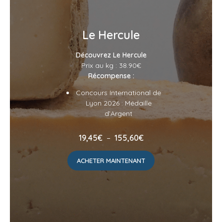
Le Hercule
Découvrez Le Hercule
Prix au kg : 38.90€
Récompense :
Concours International de
Lyon 2026 : Médaille
d’Argent
Plage
19,45
€
–
155,60
€
de
prix :
ACHETER MAINTENANT
19,45€
à
155,60€