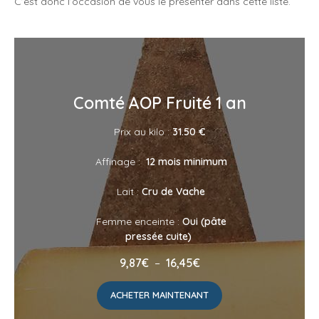
C’est donc l’occasion de vous le présenter dans cette liste.
Comté AOP Fruité 1 an
Prix au kilo :
31
.50 €
Affinage :
12 mois minimum
Lait :
Cru de Vache
Femme enceinte :
Oui (pâte
pressée cuite)
Plage
9,87
€
–
16,45
€
de
prix :
ACHETER MAINTENANT
9,87€
à