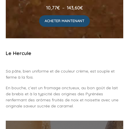
Plage
10,77
€
–
143,60
€
de
prix :
ACHETER MAINTENANT
10,77€
à
143,60€
Le Hercule
Sa pâte, bien uniforme et de couleur crème, est souple et
ferme à la fois.
En bouche, c’est un fromage onctueux, au bon goût de lait
de brebis et à la typicité des origines des Pyrénées
renfermant des arômes fruités de noix et noisette avec une
originale saveur sucrée de caramel.