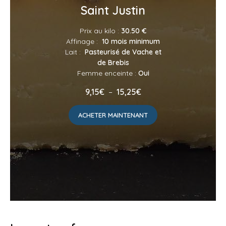
Saint Justin
Prix au kilo :
30.50 €
Affinage :
10 mois minimum
Lait :
Pasteurisé de Vache et
de Brebis
Femme enceinte :
Oui
Plage
9,15
€
–
15,25
€
de
prix :
ACHETER MAINTENANT
9,15€
à
15,25€