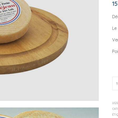
15
Dé
Le
Ven
Po
UGS
CAT
ÉTI