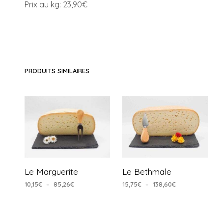
Prix au kg: 23,90€
PRODUITS SIMILAIRES
Le Marguerite
Le Bethmale
Plage
Plage
10,15
€
–
85,26
€
15,75
€
–
138,60
€
de
de
CHOIX DES OPTIONS
CHOIX DES OPTIONS
Ce
Ce
prix :
prix :
produit
produit
10,15€
15,75€