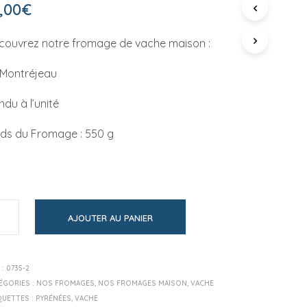
P
,00
€
A
N
couvrez notre fromage de vache maison :
I
E
R
 Montréjeau
E
S
du à l’unité
T
V
ids du Fromage : 550 g
I
D
E
.
AJOUTER AU PANIER
 :
0735-2
ÉGORIES :
NOS FROMAGES
,
NOS FROMAGES MAISON
,
VACHE
QUETTES :
PYRÉNÉES
,
VACHE