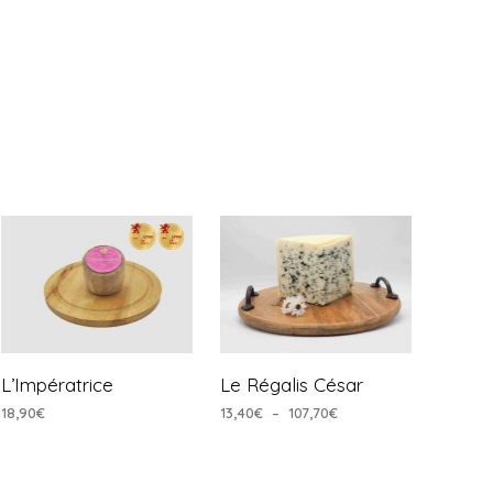
L’Impératrice
Le Régalis César
Plage
18,90
€
13,40
€
–
107,70
€
de
AJOUTER AU PANIER
CHOIX DES OPTIONS
Ce
prix :
produit
13,40€