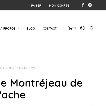
PANIER
MON COMPTE
0
À PROPOS
BLOG
CONTACT
UEIL
/
NOS FROMAGES
/
VACHE
Le Montréjeau de
V
O
Vache
T
R
E