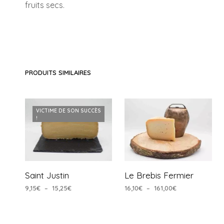
fruits secs.
PRODUITS SIMILAIRES
VICTIME DE SON SUCCÈS
!
Saint Justin
Le Brebis Fermier
Plage
Plage
9,15
€
–
15,25
€
16,10
€
–
161,00
€
de
de
CHOIX DES OPTIONS
CHOIX DES OPTIONS
Ce
Ce
prix :
prix :
produit
produit
9,15€
16,10€