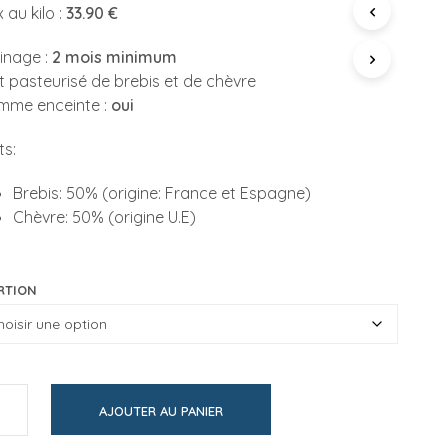
P
x au kilo :
33.90 €
prix :
A
N
inage :
2 mois minimum
16,95€
I
t pasteurisé de brebis et de chèvre
E
à
R
mme enceinte :
oui
E
138,99€
S
ts:
T
V
Brebis: 50% (origine: France et Espagne)
I
D
Chèvre: 50% (origine U.E)
E
.
RTION
AJOUTER AU PANIER