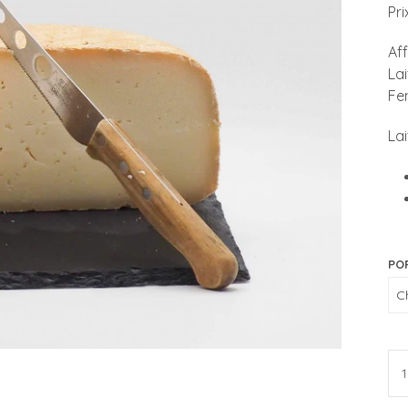
Pri
Aff
Lai
Fe
Lai
PO