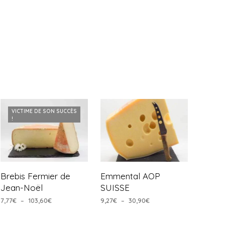
VICTIME DE SON SUCCÈS
!
Brebis Fermier de
Emmental AOP
Jean-Noël
SUISSE
Plage
Plage
7,77
€
–
103,60
€
9,27
€
–
30,90
€
de
de
CHOIX DES OPTIONS
CHOIX DES OPTIONS
Ce
Ce
prix :
prix :