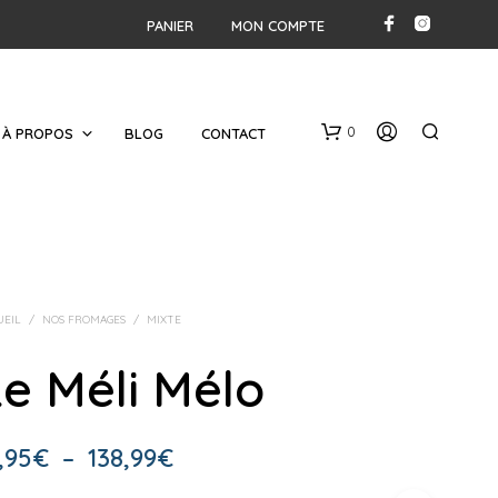
PANIER
MON COMPTE
0
À PROPOS
BLOG
CONTACT
UEIL
/
NOS FROMAGES
/
MIXTE
e Méli Mélo
V
O
T
Plage
,95
€
–
138,99
€
R
E
de