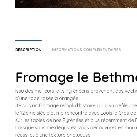
DESCRIPTION
INFORMATIONS COMPLÉMENTAIRES
Fromage le Bethm
Issu des meilleurs laits Pyrénéens provenant des vache
d’une robe rosée à orangée.
Je suis un fromage rempli d’histoire qui a vu défilé u
le 12ième siècle et ma rencontre avec Louis le Gros de
sur les tables de nos Pyrénées et plus récemment de 
Lorsque vous me dégustez, vous découvrirez en moi un
réussi et d’une texture onctueuse.