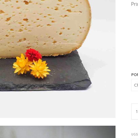
Pri
Al
PO
UGS