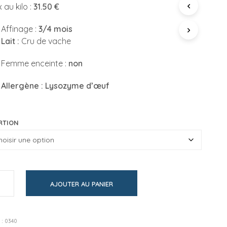
P
x au kilo :
31.50 €
prix :
A
N
Affinage :
3/4 mois
15,75€
I
Lait :
Cru de vache
E
à
R
E
138,60€
Femme enceinte :
non
S
T
lergène : Lysozyme d’œuf
V
I
D
E
RTION
.
AJOUTER AU PANIER
 :
0340