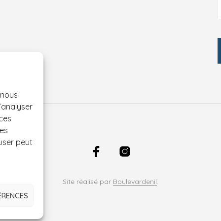
 nous
d’analyser
 ces
ées
user peut
Site réalisé par
Boulevardenil
.
ÉRENCES