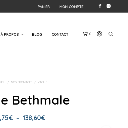
PANIER
MON COMPTE
0
À PROPOS
BLOG
CONTACT
UEIL
/
NOS FROMAGES
/
VACHE
Le Bethmale
V
O
T
Plage
,75
€
–
138,60
€
R
E
de