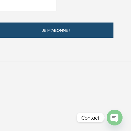
Contact
O
P