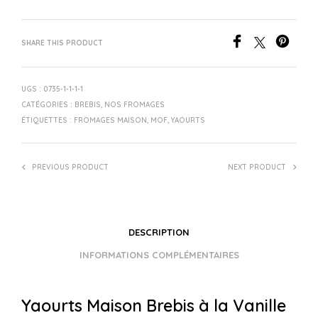
SHARE THIS PRODUCT
UGS :
0735-1-1-1-1
CATÉGORIES :
BREBIS
,
NOS FROMAGES
ÉTIQUETTES :
FROMAGES MAISON
,
MOF
,
YAOURTS
PREVIOUS PRODUCT
NEXT PRODUCT
DESCRIPTION
INFORMATIONS COMPLÉMENTAIRES
Yaourts Maison Brebis à la Vanille