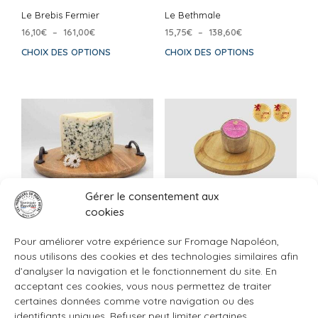
Le Brebis Fermier
Le Bethmale
Plage
Plage
16,10
€
–
161,00
€
15,75
€
–
138,60
€
de
de
CHOIX DES OPTIONS
Ce
CHOIX DES OPTIONS
Ce
prix :
prix :
produit
prod
16,10€
15,75€
a
a
à
à
plusieurs
plus
161,00€
138,60€
variations.
varia
Les
Les
options
opti
peuvent
peuv
être
être
choisies
choi
Gérer le consentement aux
sur
sur
cookies
Le Régalis César
L’Impératrice
la
la
Plage
13,40
€
–
107,70
€
18,90
€
page
pag
Pour améliorer votre expérience sur Fromage Napoléon,
de
du
du
CHOIX DES OPTIONS
Ce
AJOUTER AU PANIER
prix :
nous utilisons des cookies et des technologies similaires afin
produit
prod
produit
13,40€
d’analyser la navigation et le fonctionnement du site. En
a
à
acceptant ces cookies, vous nous permettez de traiter
plusieurs
107,70€
certaines données comme votre navigation ou des
variations.
identifiants uniques. Refuser peut limiter certaines