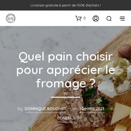
Livraison gratuite à partir de 100€ d'achats !
0
Quel pain choisir
pour apprécier le
fromage ?
by
DOMINIQUE BOUCHAIT
on
30 MARS 2023
in
CONSEILS