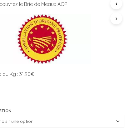
P
couvrez le Brie de Meaux AOP
prix :
A
N
9,57€
I
E
à
R
E
15,95€
S
T
V
I
D
E
x au Kg : 31.90€
.
RTION