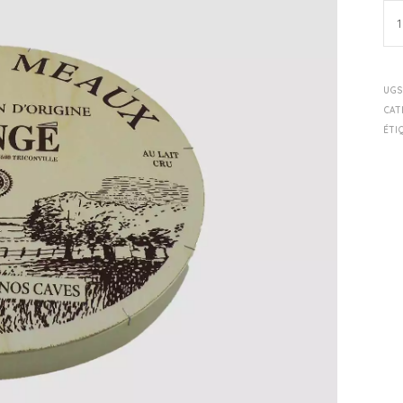
UGS
CAT
ÉTI