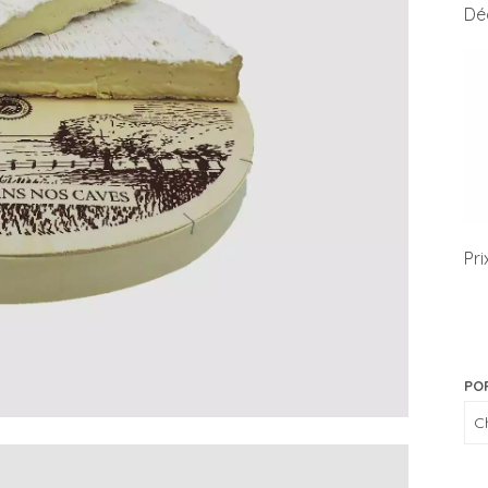
Dé
Pri
PO