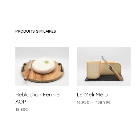
PRODUITS SIMILAIRES
Reblochon Fermier
Le Méli Mélo
AOP
Plage
16,95
€
–
138,99
€
de
15,90
€
CHOIX DES OPTIONS
Ce
prix :
AJOUTER AU PANIER
produit
16,95€
à
a
138,99€
plusieurs