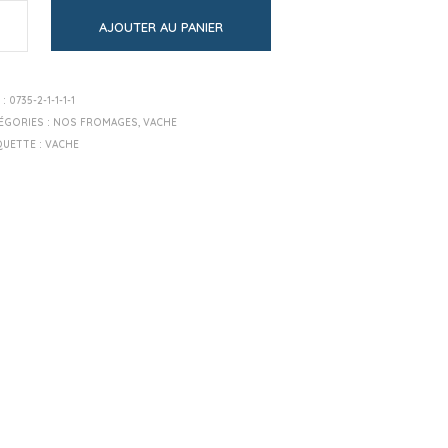
AJOUTER AU PANIER
 :
0735-2-1-1-1-1
ÉGORIES :
NOS FROMAGES
,
VACHE
QUETTE :
VACHE