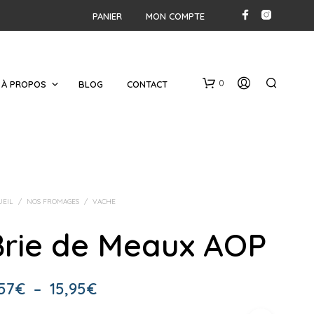
PANIER
MON COMPTE
0
À PROPOS
BLOG
CONTACT
UEIL
/
NOS FROMAGES
/
VACHE
Brie de Meaux AOP
V
O
T
Plage
57
€
–
15,95
€
R
E
de