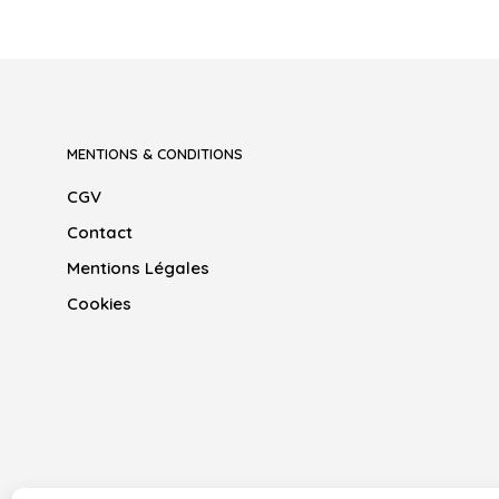
variations
Les
options
peuvent
être
choisies
MENTIONS & CONDITIONS
sur
CGV
la
page
Contact
du
Mentions Légales
produit
Cookies