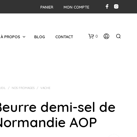
PANIER
MON COMPTE
0
À PROPOS
BLOG
CONTACT
UEIL
/
NOS FROMAGES
/
VACHE
eurre demi-sel de
V
O
Normandie AOP
T
R
E