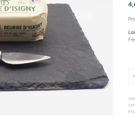
4,
Pri
Lai
Fe
UGS
CAT
ÉTI