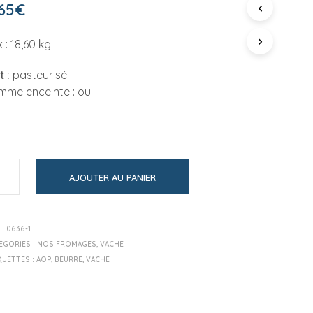
P
65
€
A
N
x : 18,60 kg
I
E
R
t :
pasteurisé
E
mme enceinte : oui
S
T
V
I
D
E
.
AJOUTER AU PANIER
 :
0636-1
ÉGORIES :
NOS FROMAGES
,
VACHE
QUETTES :
AOP
,
BEURRE
,
VACHE