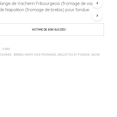
P
lange de Vacherin Fribourgeois (fromage de vache)
A
 de Napoléon (fromage de brebis) pour fondue.
N
I
E
R
VICTIME DE SON SUCCÈS !
E
S
T
V
 :
0.400
I
ÉGORIES :
BREBIS
,
MIXTE
,
NOS FROMAGES
,
RACLETTES ET FONDUE
,
VACHE
D
E
.