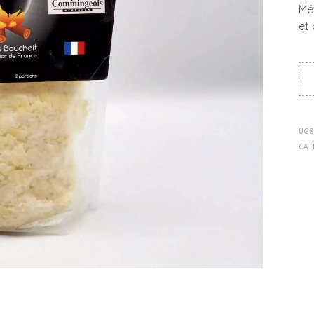
Mé
et
UGS
CAT