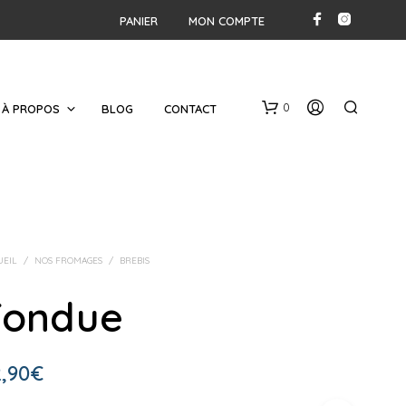
PANIER
MON COMPTE
0
À PROPOS
BLOG
CONTACT
UEIL
/
NOS FROMAGES
/
BREBIS
Fondue
V
O
T
,90
€
R
E