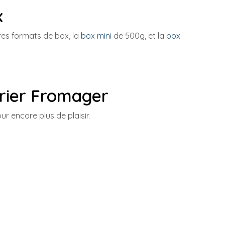
x
es formats de box, la
box mini
de 500g, et la
box
vrier Fromager
ur encore plus de plaisir.