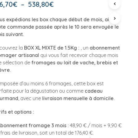
P
Plage
6,70
€
–
538,80
€
A
de
N
us expédions les box chaque début de mois, ainsi
I
prix :
E
ute commande passée après le 10 sera envoyée le
R
146,70€
is suivant.
E
S
à
couvrez la
BOX XL MIXTE de 1.5Kg :
, un
abonnement
T
538,80€
V
omager artisanal
qui vous fait recevoir chaque mois
I
e sélection de
fromages au lait de vache, brebis et
D
èvre
.
E
.
mposée d’au moins 6 fromages, cette box est
rfaite pour la dégustation ou comme
cadeau
urmand
, avec une
livraison mensuelle à domicile
.
ifs et options :
Abonnement fromage 3 mois
: 48,90 € / mois + 9,90 €
frais de livraison, soit un total de 176,40 €.