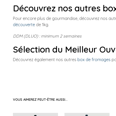
Découvrez nos autres bo
Pour encore plus de gourmandise, découvrez nos autr
découverte
de 1kg.
DDM (DLUO) : minimum 2 semaines
Sélection du Meilleur Ou
Découvrez également nos autres
box de fromages
po
VOUS AIMEREZ PEUT-ÊTRE AUSSI…