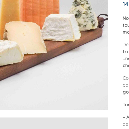
14
No
to
mo
Dé
fr
un
ch
Co
pa
go
Tar
– 
de 