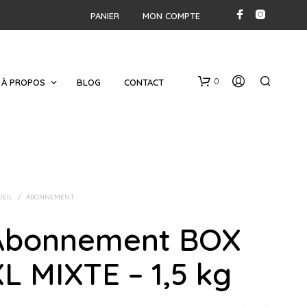
PANIER
MON COMPTE
0
À PROPOS
BLOG
CONTACT
UEIL
/
ABONNEMENT
Abonnement BOX
V
O
L MIXTE – 1,5 kg
T
R
E