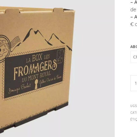
– 
de 
– 
€ d
AB
UGS
CAT
ÉTI