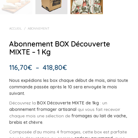
ACCUEIL
/
ABONNEMENT
Abonnement BOX Découverte
MIXTE – 1 Kg
Plage
116,70
€
–
418,80
€
de
Nous expédions les box chaque début de mois, ainsi toute
prix :
commande passée après le 10 sera envoyée le mois
suivant.
116,70€
Découvrez la
BOX Découverte MIXTE de 1kg
: un
à
abonnement fromager artisanal
qui vous fait recevoir
chaque mois une sélection de
fromages au lait de vache,
418,80€
brebis et chèvre
.
Composée d’au moins 4 fromages, cette box est parfaite