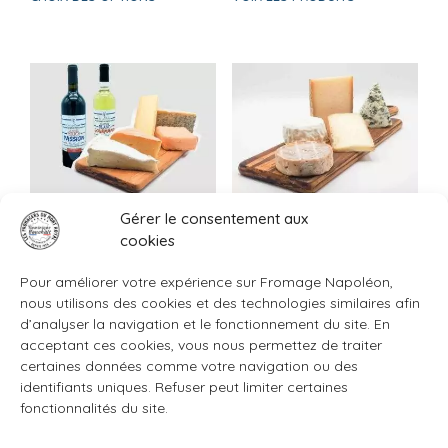
prix :
prix :
produit
86,70€
10,90€
a
à
à
plusieurs
298,80€
49,90€
variations.
Les
options
peuvent
être
choisies
sur
Gérer le consentement aux
BOX Surprise VACHE 1
BOX Surprise de
la
cookies
Kg avec Vin
BREBIS 1 Kg
page
Plage
10,90
€
–
37,90
€
39,90
€
du
Pour améliorer votre expérience sur Fromage Napoléon,
de
produit
VOIR LES PRODUITS
AJOUTER AU PANIER
prix :
nous utilisons des cookies et des technologies similaires afin
10,90€
d’analyser la navigation et le fonctionnement du site. En
à
acceptant ces cookies, vous nous permettez de traiter
37,90€
certaines données comme votre navigation ou des
identifiants uniques. Refuser peut limiter certaines
fonctionnalités du site.