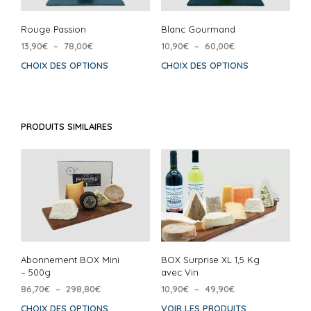
Rouge Passion
Blanc Gourmand
Plage
Plage
13,90
€
–
78,00
€
10,90
€
–
60,00
€
de
de
CHOIX DES OPTIONS
Ce
CHOIX DES OPTIONS
Ce
prix :
prix :
produit
prod
13,90€
10,90€
a
a
à
à
plusieurs
plus
78,00€
60,00€
variations.
varia
PRODUITS SIMILAIRES
Les
Les
options
opti
peuvent
peuv
être
être
choisies
choi
sur
sur
la
la
page
pag
du
du
Abonnement BOX Mini
BOX Surprise XL 1,5 Kg
produit
prod
– 500g
avec Vin
Plage
Plage
86,70
€
–
298,80
€
10,90
€
–
49,90
€
de
de
CHOIX DES OPTIONS
Ce
VOIR LES PRODUITS