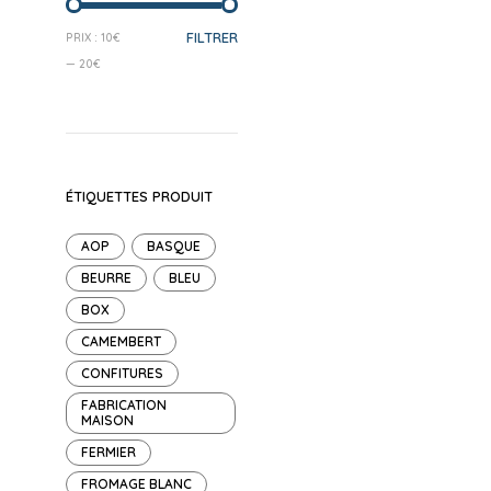
PRIX
PRIX
FILTRER
PRIX :
10€
MIN
MAX
—
20€
ÉTIQUETTES PRODUIT
AOP
BASQUE
BEURRE
BLEU
BOX
CAMEMBERT
CONFITURES
FABRICATION
MAISON
FERMIER
FROMAGE BLANC