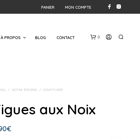
PANIER
MON COMPTE
0
À PROPOS
BLOG
CONTACT
UEIL
/
NOTRE ÉPICERIE
/
CONFITURES
igues aux Noix
V
O
T
90
€
R
E