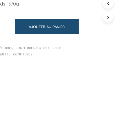
P
ds : 370g
A
N
I
E
AJOUTER AU PANIER
R
E
S
T
ÉGORIES :
CONFITURES
,
NOTRE ÉPICERIE
V
QUETTE :
CONFITURES
I
D
E
.