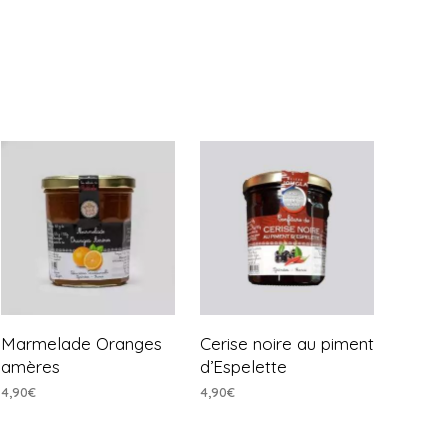
Marmelade Oranges
Cerise noire au piment
amères
d’Espelette
4,90
€
4,90
€
AJOUTER AU PANIER
AJOUTER AU PANIER